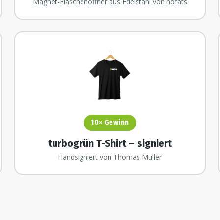
Magnet-Flaschenöffner aus Edelstahl von höfats
10×
Gewinn
turbogrün T-Shirt – signiert
Handsigniert von Thomas Müller